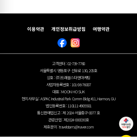
츠바키
카레라쇼
이용약관
개인정보취급방침
여행약관
고객센터 : 02-739-7768
서울특별시 영등포구 선유로 130, 205호
상호 : (주)트래블스타앤마케팅
사업자등록번호 : 101-86-76087
대표 : MOON HO SUK
현지사무실 : ASPAC Industrial Park Comm Bldg #11, Harmon, GU
법인등록번호 : 110111-4985581
통신판매업신고 : 제 2024-서울중구-0877 호
관광산업 : 제2024-000030호
제휴문의 :
travelstarrs@naver.com