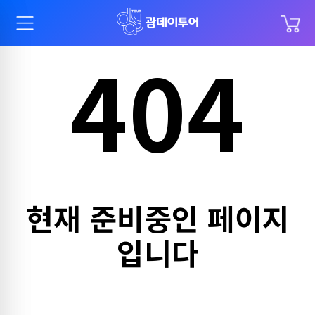
404
BEST
추천검색어
돌핀
PIC
별빛네컷
골프
두짓비치
현재 준비중인 페이지
시내관광
입니다
공항픽업
남부투어
파인이스트