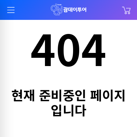
404
BEST
추천검색어
돌핀
PIC
별빛네컷
골프
매직쇼
현재 준비중인 페이지
시내관광
입니다
공항픽업
남부투어
파인이스트