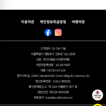
츠바키
카레라쇼
이용약관
개인정보취급방침
여행약관
고객센터 : 02-739-7768
서울특별시 영등포구 선유로 130, 205호
상호 : (주)트래블스타앤마케팅
사업자등록번호 : 101-86-76087
대표 : MOON HO SUK
현지사무실 : ASPAC Industrial Park Comm Bldg #11, Harmon, GU
법인등록번호 : 110111-4985581
통신판매업신고 : 제 2024-서울중구-0877 호
관광산업 : 제2024-000030호
제휴문의 :
travelstarrs@naver.com